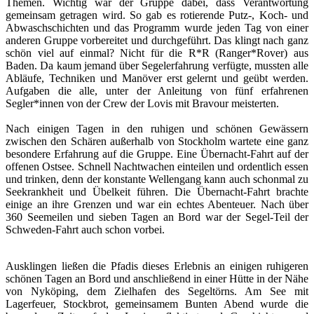
Themen. Wichtig war der Gruppe dabei, dass Verantwortung
gemeinsam getragen wird. So gab es rotierende Putz-, Koch- und
Abwaschschichten und das Programm wurde jeden Tag von einer
anderen Gruppe vorbereitet und durchgeführt. Das klingt nach ganz
schön viel auf einmal? Nicht für die R*R (Ranger*Rover) aus
Baden. Da kaum jemand über Segelerfahrung verfügte, mussten alle
Abläufe, Techniken und Manöver erst gelernt und geübt werden.
Aufgaben die alle, unter der Anleitung von fünf erfahrenen
Segler*innen von der Crew der Lovis mit Bravour meisterten.
Nach einigen Tagen in den ruhigen und schönen Gewässern
zwischen den Schären außerhalb von Stockholm wartete eine ganz
besondere Erfahrung auf die Gruppe. Eine Übernacht-Fahrt auf der
offenen Ostsee. Schnell Nachtwachen einteilen und ordentlich essen
und trinken, denn der konstante Wellengang kann auch schonmal zu
Seekrankheit und Übelkeit führen. Die Übernacht-Fahrt brachte
einige an ihre Grenzen und war ein echtes Abenteuer. Nach über
360 Seemeilen und sieben Tagen an Bord war der Segel-Teil der
Schweden-Fahrt auch schon vorbei.
Ausklingen ließen die Pfadis dieses Erlebnis an einigen ruhigeren
schönen Tagen an Bord und anschließend in einer Hütte in der Nähe
von Nyköping, dem Zielhafen des Segeltörns. Am See mit
Lagerfeuer, Stockbrot, gemeinsamem Bunten Abend wurde die