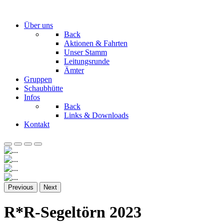
Über uns
Back
Aktionen & Fahrten
Unser Stamm
Leitungsrunde
Ämter
Gruppen
Schaubhütte
Infos
Back
Links & Downloads
Kontakt
Previous
Next
R*R-Segeltörn 2023